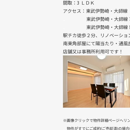
間取：3 ＬＤＫ
アクセス：東武伊勢崎・大師線
．
東武伊勢崎・大師線 草加
．
東武伊勢崎・大師線 新田
駅チカ徒歩２分、リノベーション
南東角部屋にて陽当たり・通風
店舗又は事務所利用可です！
※画像クリックで物件詳細ページへリ
．
物件がすでにご成約(ご売却済)の場