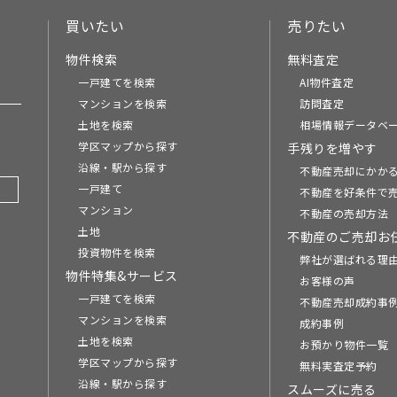
買いたい
売りたい
物件検索
無料査定
一戸建てを検索
AI物件査定
マンションを検索
訪問査定
土地を検索
相場情報データベ
学区マップから探す
手残りを増やす
沿線・駅から探す
不動産売却にかか
一戸建て
不動産を好条件で
マンション
不動産の売却方法
土地
不動産のご売却お
投資物件を検索
弊社が選ばれる理
物件特集&サービス
お客様の声
一戸建てを検索
不動産売却成約事例
マンションを検索
成約事例
土地を検索
お預かり物件一覧
学区マップから探す
無料実査定予約
沿線・駅から探す
スムーズに売る