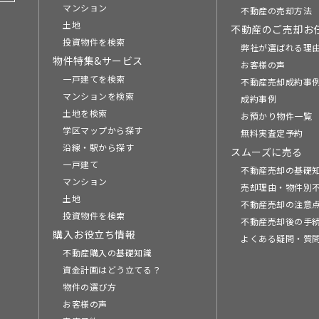
マンション
不動産の売却方法
土地
不動産のご売却お
投資物件を検索
弊社が選ばれる理
物件特集&サービス
お客様の声
一戸建てを検索
不動産売却成約事例
マンションを検索
成約事例
土地を検索
お預かり物件一覧
学区マップから探す
無料実査定予約
沿線・駅から探す
スムーズに売る
一戸建て
不動産売却の基礎
マンション
売却理由・物件別
土地
不動産売却の注意
投資物件を検索
不動産売却後の手
購入お役立ち情報
よくある疑問・質
不動産購入の基礎知識
資金計画はどう立てる？
物件の選び方
お客様の声