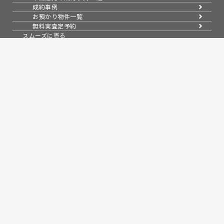
成約事例
お預かり物件一覧
無料実査定予約
スムーズに売る
不動産売却の基礎知識
売却理由・物件別
不動産売却のコツ
不動産売却の注意点
不動産売却後の手続き
よくある疑問・質問
スタッフ紹介
会社案内
会社概要
アクセス
採用情報
売買物件紹介
スタッフブログ
お知らせ
コラム
問い合わせ
来店予約
無料会員システム
会員ページログイン