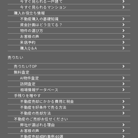
今すぐ見られる一戸建て
今すぐ見られるマンション
購入お役立ち情報
不動産購入の基礎知識
資金計画はどう立てる？
物件の選び方
お客様の声
来店予約
購入Q＆A
売りたい
売りたいTOP
無料査定
AI物件査定
訪問査定
相場情報データベース
手残りを増やす
不動産売却にかかる費用と税金
不動産を好条件で売る方法
不動産の売却方法
不動産のご売却お任せください
弊社が選ばれる理由
お客様の声
不動産売却成約事例40選