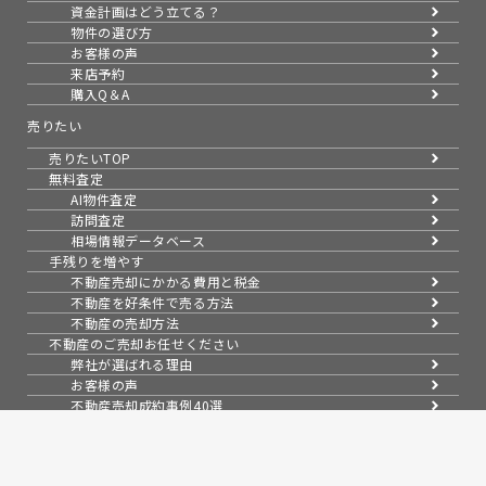
資金計画はどう立てる？
物件の選び方
お客様の声
来店予約
購入Q＆A
売りたい
売りたいTOP
無料査定
AI物件査定
訪問査定
相場情報データベース
手残りを増やす
不動産売却にかかる費用と税金
不動産を好条件で売る方法
不動産の売却方法
不動産のご売却お任せください
弊社が選ばれる理由
お客様の声
不動産売却成約事例40選
成約事例
お預かり物件一覧
無料実査定予約