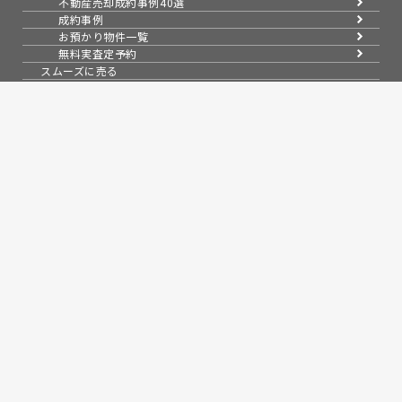
不動産売却成約事例40選
成約事例
お預かり物件一覧
無料実査定予約
スムーズに売る
不動産売却の基礎知識
売却理由・物件別
不動産売却のコツ
不動産売却の注意点
不動産売却後の手続き
よくある疑問・質問
スタッフ紹介
会社案内
会社概要
アクセス
採用情報
お知らせ
コラム
売買物件紹介
スタッフブログ
問い合わせ
来店予約
無料会員システム
会員ページログイン