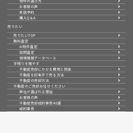
物件の選び方
お客様の声
来店予約
購入Q＆A
売りたい
売りたいTOP
無料査定
AI物件査定
訪問査定
相場情報データベース
手残りを増やす
不動産売却にかかる費用と税金
不動産を好条件で売る方法
不動産の売却方法
不動産のご売却お任せください
弊社が選ばれる理由
お客様の声
不動産売却成約事例40選
成約事例
お預かり物件一覧
無料実査定予約
スムーズに売る
不動産売却の基礎知識