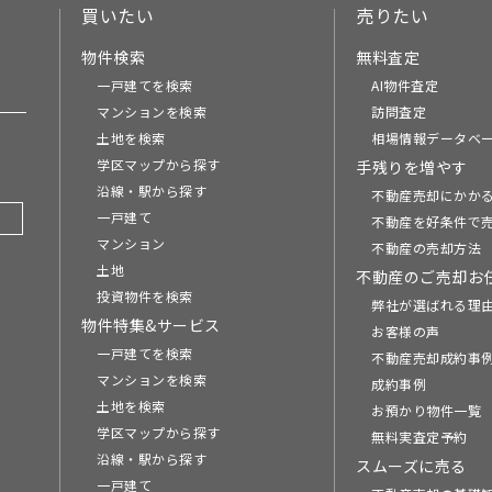
買いたい
売りたい
物件検索
無料査定
一戸建てを検索
AI物件査定
マンションを検索
訪問査定
土地を検索
相場情報データベ
学区マップから探す
手残りを増やす
沿線・駅から探す
不動産売却にかか
一戸建て
不動産を好条件で
マンション
不動産の売却方法
土地
不動産のご売却お
投資物件を検索
弊社が選ばれる理
物件特集&サービス
お客様の声
一戸建てを検索
不動産売却成約事例
マンションを検索
成約事例
土地を検索
お預かり物件一覧
学区マップから探す
無料実査定予約
沿線・駅から探す
スムーズに売る
一戸建て