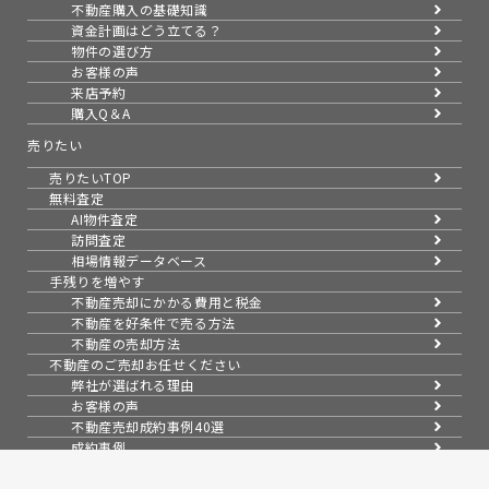
不動産購入の基礎知識
資金計画はどう立てる？
物件の選び方
お客様の声
来店予約
購入Q＆A
売りたい
売りたいTOP
無料査定
AI物件査定
訪問査定
相場情報データベース
手残りを増やす
不動産売却にかかる費用と税金
不動産を好条件で売る方法
不動産の売却方法
不動産のご売却お任せください
弊社が選ばれる理由
お客様の声
不動産売却成約事例40選
成約事例
お預かり物件一覧
無料実査定予約