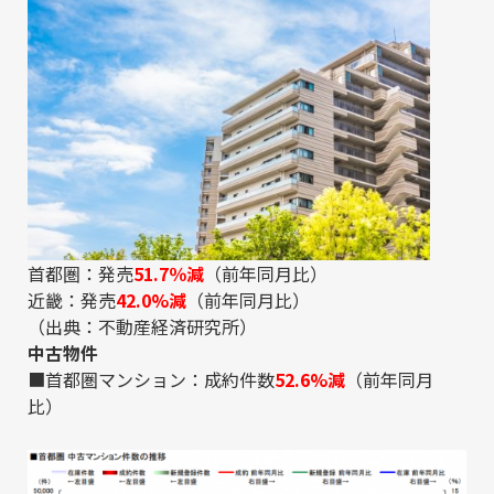
首都圏：発売
51.7％減
（前年同月比）
近畿：発売
42.0%減
（前年同月比）
（出典：
不動産経済研究所
）
中古物件
■首都圏マンション：成約件数
52.6%減
（前年同月
比）