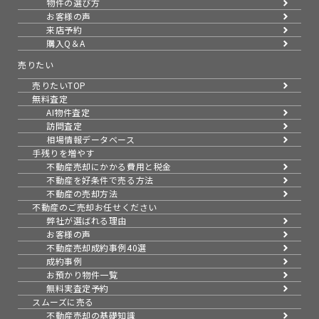
物件の選び方
お客様の声
来店予約
購入Q＆A
売りたい
売りたいTOP
無料査定
AI物件査定
訪問査定
相場情報データベース
手残りを増やす
不動産売却にかかる費用と税金
不動産を好条件で売る方法
不動産の売却方法
不動産のご売却お任せください
弊社が選ばれる理由
お客様の声
不動産売却成約事例40選
成約事例
お預かり物件一覧
無料実査定予約
スムーズに売る
不動産売却の基礎知識