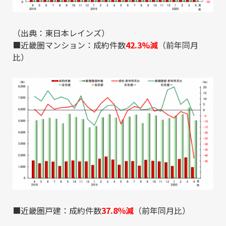
（出典：
東日本レインズ
）
■近畿圏マンション：成約件数
42.3%減
（前年同月
比）
■近畿圏戸建：成約件数
37.8％減
（前年同月比）