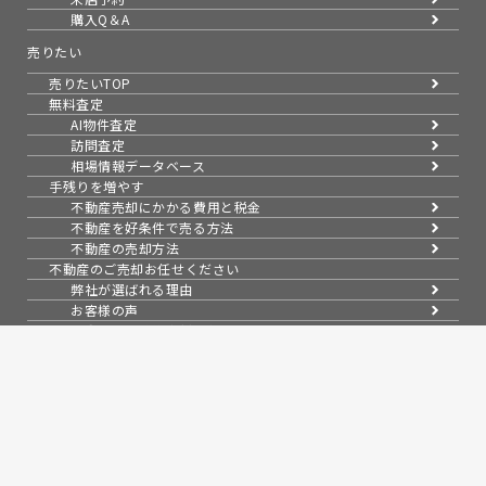
購入Q＆A
売りたい
売りたいTOP
無料査定
AI物件査定
訪問査定
相場情報データベース
手残りを増やす
不動産売却にかかる費用と税金
不動産を好条件で売る方法
不動産の売却方法
不動産のご売却お任せください
弊社が選ばれる理由
お客様の声
不動産売却成約事例40選
成約事例
お預かり物件一覧
無料実査定予約
スムーズに売る
不動産売却の基礎知識
売却理由・物件別
不動産売却のコツ
不動産売却の注意点