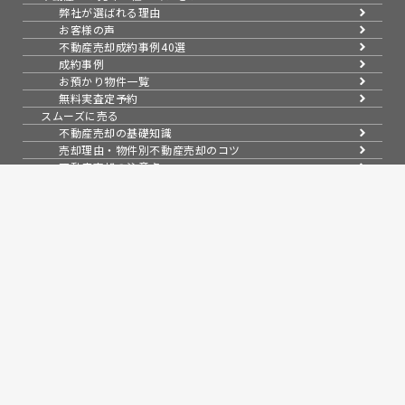
弊社が選ばれる理由
お客様の声
不動産売却成約事例40選
成約事例
お預かり物件一覧
無料実査定予約
スムーズに売る
不動産売却の基礎知識
売却理由・物件別
不動産売却のコツ
不動産売却の注意点
不動産売却後の手続き
よくある疑問・質問
スタッフ紹介
会社案内
会社概要
アクセス
採用情報
売買物件紹介
スタッフブログ
お知らせ
コラム
問い合わせ