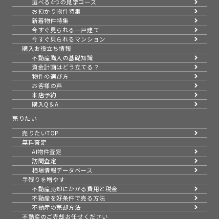
選べる4つの見学コース
お預かり物件特集
新着物件特集
今すぐ見られる一戸建て
今すぐ見られるマンション
購入お役立ち情報
不動産購入の基礎知識
資金計画はどう立てる？
物件の選び方
お客様の声
来店予約
購入Q＆A
売りたい
売りたいTOP
無料査定
AI物件査定
訪問査定
相場情報データベース
手残りを増やす
不動産売却にかかる費用と税金
不動産を好条件で売る方法
不動産の売却方法
不動産のご売却お任せください