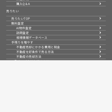
購入Q＆A
売りたい
売りたいTOP
無料査定
AI物件査定
訪問査定
相場情報データベース
手残りを増やす
不動産売却にかかる費用と税金
不動産を好条件で売る方法
不動産の売却方法
不動産のご売却お任せください
弊社が選ばれる理由
お客様の声
不動産売却成約事例40選
成約事例
お預かり物件一覧
無料実査定予約
スムーズに売る
不動産売却の基礎知識
売却理由・物件別
不動産売却のコツ
不動産売却の注意点