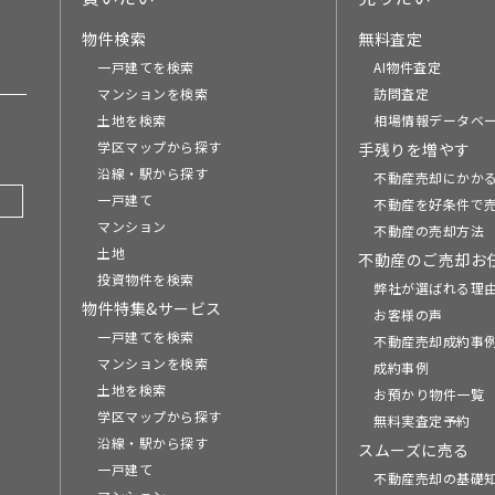
物件検索
無料査定
一戸建てを検索
AI物件査定
マンションを検索
訪問査定
土地を検索
相場情報データベ
学区マップから探す
手残りを増やす
沿線・駅から探す
不動産売却にかか
一戸建て
不動産を好条件で
マンション
不動産の売却方法
土地
不動産のご売却お
投資物件を検索
弊社が選ばれる理
物件特集&サービス
お客様の声
一戸建てを検索
不動産売却成約事例
マンションを検索
成約事例
土地を検索
お預かり物件一覧
学区マップから探す
無料実査定予約
沿線・駅から探す
スムーズに売る
一戸建て
不動産売却の基礎