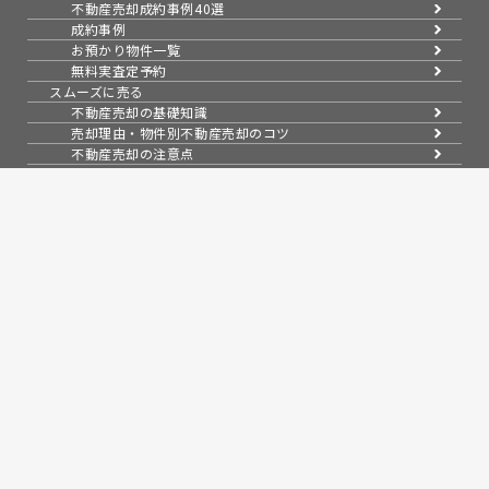
不動産売却成約事例40選
成約事例
お預かり物件一覧
無料実査定予約
スムーズに売る
不動産売却の基礎知識
売却理由・物件別
不動産売却のコツ
不動産売却の注意点
不動産売却後の手続き
よくある疑問・質問
スタッフ紹介
会社案内
会社概要
アクセス
採用情報
お知らせ
コラム
売買物件紹介
スタッフブログ
問い合わせ
来店予約
無料会員システム
会員ページログイン