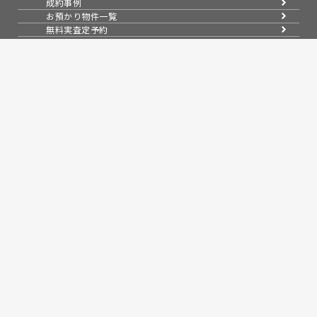
成約事例
お預かり物件一覧
無料実査定予約
スムーズに売る
不動産売却の基礎知識
売却理由・物件別
不動産売却のコツ
不動産売却の注意点
不動産売却後の手続き
よくある疑問・質問
スタッフ紹介
会社案内
会社概要
アクセス
採用情報
お知らせ
コラム
売買物件紹介
スタッフブログ
問い合わせ
来店予約
無料会員システム
会員ページログイン
プライバシーポリシー