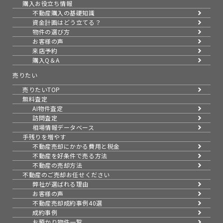
購入お役立ち情報
不動産購入の基礎知識
資金計画はどう立てる？
物件の選び方
お客様の声
来店予約
購入Q＆A
売りたい
売りたいTOP
無料査定
AI物件査定
訪問査定
相場情報データベース
手残りを増やす
不動産売却にかかる費用と税金
不動産を好条件で売る方法
不動産の売却方法
不動産のご売却お任せください
弊社が選ばれる理由
お客様の声
不動産売却成約事例40選
成約事例
お預かり物件一覧