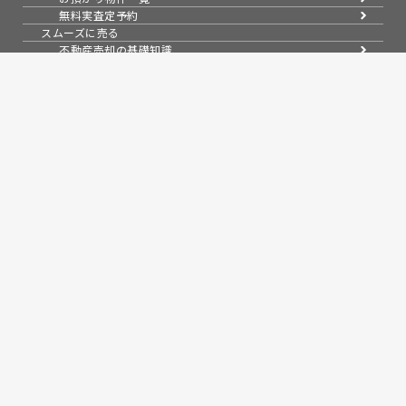
無料実査定予約
スムーズに売る
不動産売却の基礎知識
売却理由・物件別
不動産売却のコツ
不動産売却の注意点
不動産売却後の手続き
よくある疑問・質問
スタッフ紹介
会社案内
会社概要
アクセス
採用情報
お知らせ
コラム
売買物件紹介
スタッフブログ
問い合わせ
来店予約
無料会員システム
会員ページログイン
プライバシーポリシー