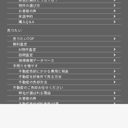
物件の選び方
お客様の声
来店予約
購入Q＆A
売りたい
売りたいTOP
無料査定
AI物件査定
訪問査定
相場情報データベース
手残りを増やす
不動産売却にかかる費用と税金
不動産を好条件で売る方法
不動産の売却方法
不動産のご売却お任せください
弊社が選ばれる理由
お客様の声
不動産売却成約事例40選
成約事例
お預かり物件一覧
無料実査定予約
スムーズに売る