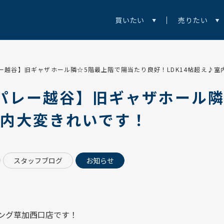
買いたい
売りたい
ー越谷】旧ギャザホール隣☆5階最上階で陽当たり良好！LDK14帖超え♪室
パレー越谷】旧ギャザホール隣
室内大変きれいです！
スタッフブログ
お知らせ
ング草加西口店
です！