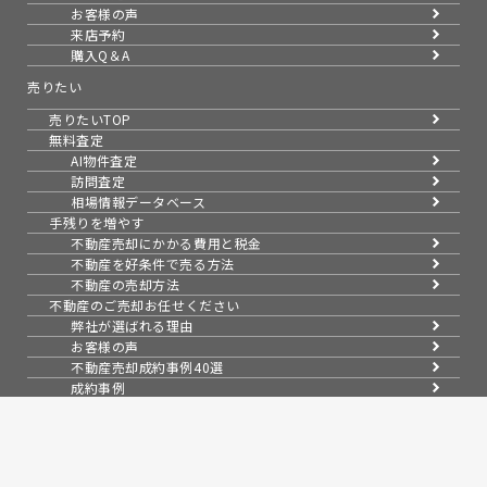
お客様の声
来店予約
購入Q＆A
売りたい
売りたいTOP
無料査定
AI物件査定
訪問査定
相場情報データベース
手残りを増やす
不動産売却にかかる費用と税金
不動産を好条件で売る方法
不動産の売却方法
不動産のご売却お任せください
弊社が選ばれる理由
お客様の声
不動産売却成約事例40選
成約事例
お預かり物件一覧
無料実査定予約
スムーズに売る
不動産売却の基礎知識