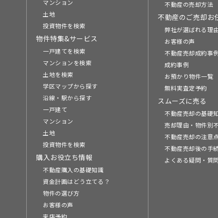
マンション
不動産の売却方法
土地
不動産のご売却お
投資物件を検索
弊社が選ばれる理
物件特集&サービス
お客様の声
一戸建てを検索
不動産売却成約事例
マンションを検索
成約事例
土地を検索
お預かり物件一覧
学区マップから探す
無料実査定予約
沿線・駅から探す
スムーズに売る
一戸建て
不動産売却の基礎
マンション
売却理由・物件別
土地
不動産売却の注意
投資物件を検索
不動産売却後の手
購入お役立ち情報
よくある疑問・質
不動産購入の基礎知識
資金計画はどう立てる？
物件の選び方
お客様の声
来店予約