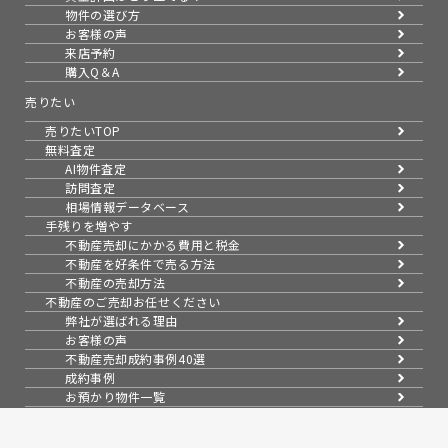
物件の選び方
お客様の声
来店予約
購入Q＆A
売りたい
売りたいTOP
無料査定
AI物件査定
訪問査定
相場情報データベース
手残りを増やす
不動産売却にかかる費用と税金
不動産を好条件で売る方法
不動産の売却方法
不動産のご売却お任せください
弊社が選ばれる理由
お客様の声
不動産売却成約事例40選
成約事例
お預かり物件一覧
無料実査定予約
スムーズに売る