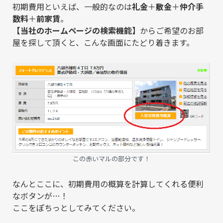
初期費用といえば、一般的なのは
礼金
＋
敷金
＋
仲介手
数料
＋
前家賃
。
【
当社のホームページの検索機能
】
からご希望のお部
屋を探して頂くと、こんな画面にたどり着きます。
この赤いマルの部分です！
なんとここに、初期費用の概算を計算してくれる便利
なボタンが…！
ここをぽちっとしてみてください。