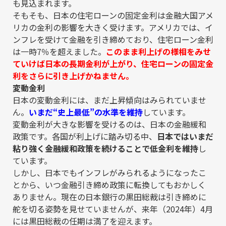
も見込まれます。
そもそも、日本の住宅ローンの固定金利は金融大国アメ
リカの金利の影響を大きく受けます。アメリカでは、イ
ンフレを受けて金融を引き締めており、住宅ローン金利
は一時7％を超えました。
このまま利上げの様相をみせ
ていけば日本の長期金利が上がり、住宅ローンの固定金
利をさらに引き上げかねません。
変動金利
日本の変動金利には、まだ上昇傾向はみられていませ
ん。
いまだ“史上最低”の水準を維持
しています。
変動金利が大きな影響を受けるのは、日本の金融緩和
政策です。各国が利上げに踏み切る中、
日本ではいまだ
粘り強く金融緩和政策を続けることで低金利を維持
し
ています。
しかし、日本でもインフレがみられるようになったこ
とから、いつ金融引き締め政策に転換してもおかしく
ありません。現在の日本銀行の黒田総裁は引き締めに
舵を切る姿勢を見せていませんが、来年（2024年）4月
には黒田総裁の任期は満了を迎えます。