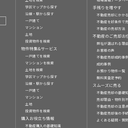
学区マップから探す
手残りを増やす
沿線・駅から探す
不動産売却にかか
一戸建て
不動産を好条件で
マンション
不動産の売却方法
土地
不動産のご売却お
投資物件を検索
弊社が選ばれる理
物件特集&サービス
お客様の声
一戸建てを検索
不動産売却成約事例
マンションを検索
成約事例
土地を検索
お預かり物件一覧
学区マップから探す
無料実査定予約
沿線・駅から探す
スムーズに売る
一戸建て
不動産売却の基礎
マンション
売却理由・物件別
土地
不動産売却の注意
投資物件を検索
不動産売却後の手
購入お役立ち情報
よくある疑問・質
不動産購入の基礎知識