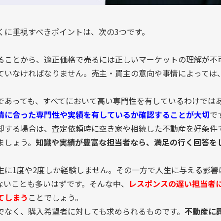
くに重視すべきポイントは、次の3つです。
ることから、適正価格で売るには正しいマーケットの理解が不
ていなければなりません。売主・買主の意向や事情によっては
。
であっても、すべてにおいて高い専門性を有しているわけでは
情に合った専門性や実績を有しているか確認することが大切
で
却する場合は、査定依頼時に空き家や相続した不動産を好条件
ましょう。
知識や実績が豊富な担当者なら、満足の行く回答を
生に1度や2度しか経験しません。その一方で人生に与える影響
ないことも多いはずです。そんな中、
レスポンスの遅い担当者
てしまう
ことでしょう。
でなく、購入希望者に対しても求められるものです。
不動産に