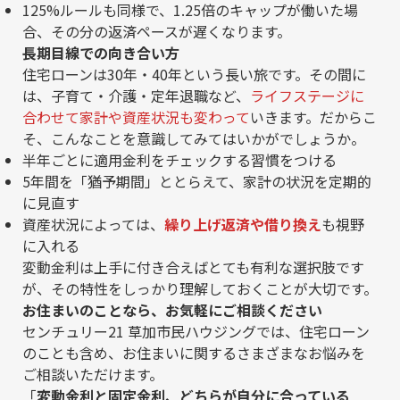
125%ルールも同様で、1.25倍のキャップが働いた場
合、その分の返済ペースが遅くなります。
長期目線での向き合い方
住宅ローンは30年・40年という長い旅です。その間に
は、子育て・介護・定年退職など、
ライフステージに
合わせて家計や資産状況も変わって
いきます。だからこ
そ、こんなことを意識してみてはいかがでしょうか。
半年ごとに適用金利をチェックする習慣をつける
5年間を「猶予期間」ととらえて、家計の状況を定期的
に見直す
資産状況によっては、
繰り上げ返済や借り換え
も視野
に入れる
変動金利は上手に付き合えばとても有利な選択肢です
が、その特性をしっかり理解しておくことが大切です。
お住まいのことなら、お気軽にご相談ください
センチュリー21 草加市民ハウジングでは、住宅ローン
のことも含め、お住まいに関するさまざまなお悩みを
ご相談いただけます。
「
変動金利と固定金利、どちらが自分に合っている