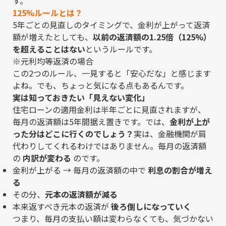
す。
125%ルールとは？
5年ごとの見直しのタイミングで、金利が上がって返済
額が増えたとしても、
以前の返済額の1.25倍（125%）
を超えることはない
というルールです。
※元利均等返済の場合
この2つのルール、一見すると「安心だな」と感じます
よね。でも、ちょっと気になる点もあるんです。
実は知っておきたい「見えない変化」
住宅ローンの適用金利は半年ごとに見直されますが、
毎月の返済額は5年間据え置きです。では、
金利が上が
った分はどこに行くのでしょう？
実は、金融機関が肩
代わりしてくれるわけではありません。毎月の返済額
の
内訳が変わる
のです。
金利が上がる → 毎月の返済額の中で
利息の割合が増え
る
その分、
元本の返済額が減る
本来返すべき元本の返済が
後ろ倒しになっていく
つまり、毎月の支払い額は変わらなくても、気づかない