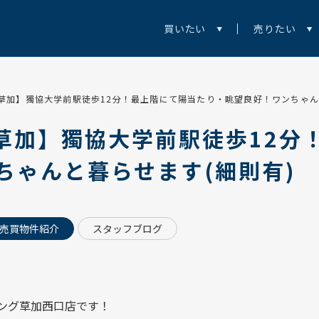
買いたい
売りたい
草加】獨協大学前駅徒歩12分！最上階にて陽当たり・眺望良好！ワンちゃんo
草加】獨協大学前駅徒歩12分
ちゃんと暮らせます(細則有)
売買物件紹介
スタッフブログ
ング草加西口店
です！