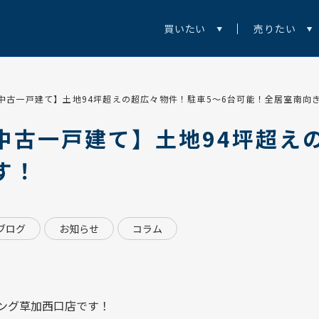
買いたい
売りたい
中古一戸建て】土地94坪超えの超広々物件！駐車5～6台可能！全居室南向
中古一戸建て】土地94坪超え
す！
ブログ
お知らせ
コラム
ング草加西口店
です！