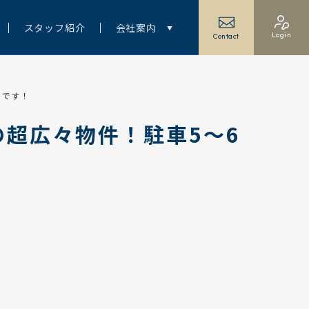
スタッフ紹介
会社案内
Login
Contact
きです！
の超広々物件！駐車5～6